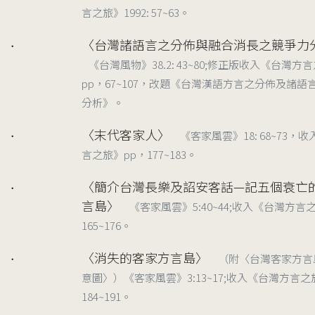
言之旅》1992: 57~63。
〈台灣諸語言之分佈與融合消長之競爭力
1989/10
《台灣風物》38.2: 43~80;修正版收入《台灣方
pp，67~107，改題《台灣漢語方言之分佈及諸語
分析》。
〈末代客家人〉
《客家風雲》18: 68~73，
1989/05
言之旅》pp，177~183。
〈簡介台灣長樂及詔安客話—記五個衰亡
1988/03
言島〉
《客家風雲》5:40~44;收入《台灣方言
165~176。
〈消失的客家方言島〉
（附〈台灣客家方言
1988/01
意圖〉）《客家風雲》3:13~17;收入《台灣方言之旅
184~191。