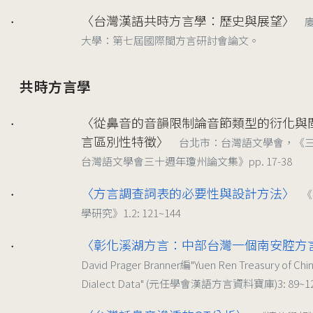
〈台灣漢語共時方言學：歷史與展望〉
2001/11/03
大學：第七屆國際閩方言研討會論文。
共時方言學
〈從鼻音的音韻限制論音節類型的衍化與
2021
言區別性特徵〉
台北市：台灣語文學會，《
台灣語文學會三十週年瓊州論文集》pp. 17-38
〈方言調查詞表的必要性與設計方法〉
《
2004
學研究》1.2: 121~144
〈彰化溪湖方言：中部台灣一個南安腔方
2002
David Prager Branner編"Yuen Ren Treasury of Chi
Dialect Data" (元任學會漢語方言資料寶庫)3: 89~1