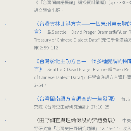
《『台灣閩南語概論』講授資料彙編》(pp，330~38
語文學會出版。
〈台灣雲林北港方言——一個泉州惠安腔
1996/03
言〉
載Seattle：David Prager Branner編"Yuen 
Treasury of Chinese Dialect Data" (元任學
庫)2: 59~112
《台灣彰化王功方言—一個多種變調的閩
1995/03
言》
Seattle：David Prager Branner編"Yuen Ren
of Chinese Dialect Data"(元任學會漢語方言資料寶
3~54。
〈台灣閩南語方言調查的一些發現〉
台北
1993/06
究院《台灣史田野研究通訊》27: 10~25
〈田野調查與理論假設的辯證發展〉
中央
1991/03
野研究室「台灣史田野研究通訊」18: 45~47。收