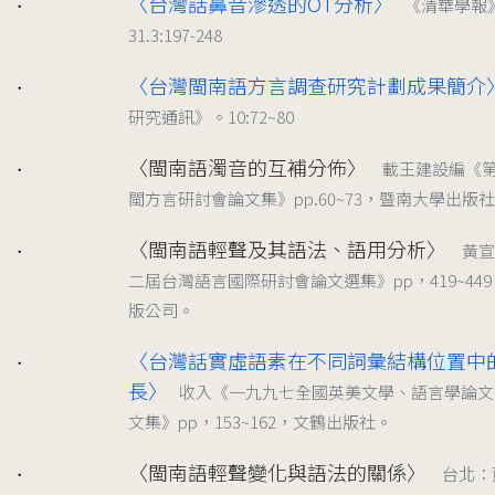
〈台灣話鼻音滲透的OT分析〉
《清華學報
2002
31.3:197-248
〈台灣閩南語方言調查研究計劃成果簡介
2002/06
研究通訊》。10:72~80
〈閩南語濁音的互補分佈〉
載王建設編《
1999/04
閩方言研討會論文集》pp.60~73，暨南大學出版
〈閩南語輕聲及其語法、語用分析〉
黃宣
1998/08
二屆台灣語言國際研討會論文選集》pp，419~44
版公司。
〈台灣話實虛語素在不同詞彙結構位置中
1998/05
長〉
收入《一九九七全國英美文學、語言學論文
文集》pp，153~162，文鶴出版社。
〈閩南語輕聲變化與語法的關係〉
台北：
1996/05